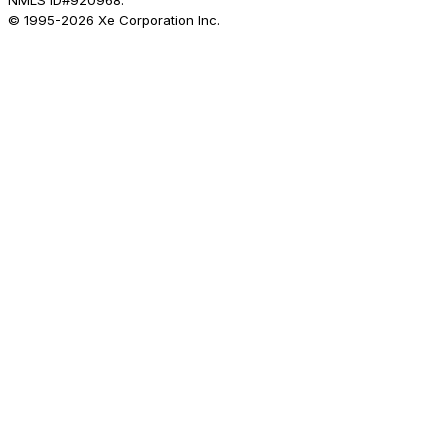
NMLS ID#920968.
© 1995-
2026
Xe Corporation Inc.