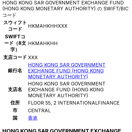
HONG KONG SAR GOVERNMENT EXCHANGE FUND
(HONG KONG MONETARY AUTHORITY) の SWIFT/BIC
コード
スウィフト
HKMAHKHHXXX
コード
SWIFTコ
ード（8文
HKMAHKHH
字）
支店コード
XXX
HONG KONG SAR GOVERNMENT
銀行名
EXCHANGE FUND (HONG KONG
MONETARY AUTHORITY)
HONG KONG SAR GOVERNMENT
支店名
EXCHANGE FUND (HONG KONG
MONETARY AUTHORITY)
住所
FLOOR 55, 2 INTERNATIONALFINANCE
市
CENTRAL
国
香港
HONG KONG SAR GOVERNMENT EXCHANGE