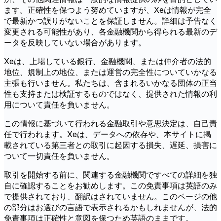
ます。正確性を保つよう努めていますが、Xeは情報が完全
で最新かつ誤りがないことを保証しません。詳細は予告なく
変更される可能性があり、各金融機関から得られる最新のデ
ータを反映していない場合があります。
Xeは、上場している銀行、金融機関、または仲介者の法的
地位、規制上の地位、または運営の完全性についていかなる
主張も行いません。私たちは、含まれるいかなる団体の正当
性も支持または検証するものではなく、提供された情報の利
用について責任を負いません。
この情報に基づいて行われる金融取引や意思決定は、自己責
任で行われます。Xeは、データへの依存や、本サイトに掲
載されている第三者との取引に起因する損失、遅延、損害に
ついて一切責任を負いません。
取引を開始する前に、関連する金融機関ですべての詳細を独
自に確認することをお勧めします。この免責事項は英語のみ
で提供されており、翻訳はされていません。このページの他
の部分はお選びの言語で表示されるかもしれませんが、法的
免責事項は正確性と意図を保つため英語のままです。