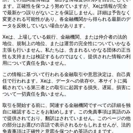
ます。正確性を保つよう努めていますが、Xeは情報が完全
で最新かつ誤りがないことを保証しません。詳細は予告なく
変更される可能性があり、各金融機関から得られる最新のデ
ータを反映していない場合があります。
Xeは、上場している銀行、金融機関、または仲介者の法的
地位、規制上の地位、または運営の完全性についていかなる
主張も行いません。私たちは、含まれるいかなる団体の正当
性も支持または検証するものではなく、提供された情報の利
用について責任を負いません。
この情報に基づいて行われる金融取引や意思決定は、自己責
任で行われます。Xeは、データへの依存や、本サイトに掲
載されている第三者との取引に起因する損失、遅延、損害に
ついて一切責任を負いません。
取引を開始する前に、関連する金融機関ですべての詳細を独
自に確認することをお勧めします。この免責事項は英語のみ
で提供されており、翻訳はされていません。このページの他
の部分はお選びの言語で表示されるかもしれませんが、法的
免責事項は正確性と意図を保つため英語のままです。