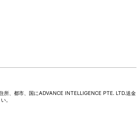
にADVANCE INTELLIGENCE PTE. LTD.送金
さい。