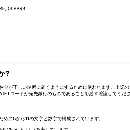
RE, 068898
か?
正しい場所に届くようにするために使われます。上記の住所、都市、国
SWIFTコードが宛先銀行のものであることを必ず確認してくだ
るために8から11の文字と数字で構成されています。
ENCE PTE. LTD.を表しています