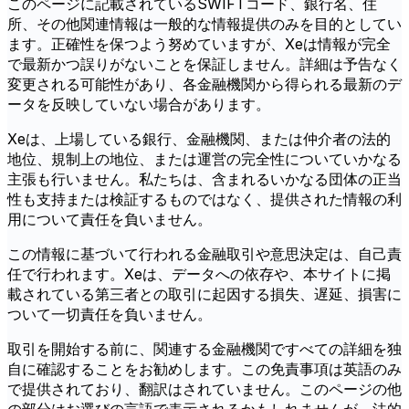
このページに記載されているSWIFTコード、銀行名、住
所、その他関連情報は一般的な情報提供のみを目的としてい
ます。正確性を保つよう努めていますが、Xeは情報が完全
で最新かつ誤りがないことを保証しません。詳細は予告なく
変更される可能性があり、各金融機関から得られる最新のデ
ータを反映していない場合があります。
Xeは、上場している銀行、金融機関、または仲介者の法的
地位、規制上の地位、または運営の完全性についていかなる
主張も行いません。私たちは、含まれるいかなる団体の正当
性も支持または検証するものではなく、提供された情報の利
用について責任を負いません。
この情報に基づいて行われる金融取引や意思決定は、自己責
任で行われます。Xeは、データへの依存や、本サイトに掲
載されている第三者との取引に起因する損失、遅延、損害に
ついて一切責任を負いません。
取引を開始する前に、関連する金融機関ですべての詳細を独
自に確認することをお勧めします。この免責事項は英語のみ
で提供されており、翻訳はされていません。このページの他