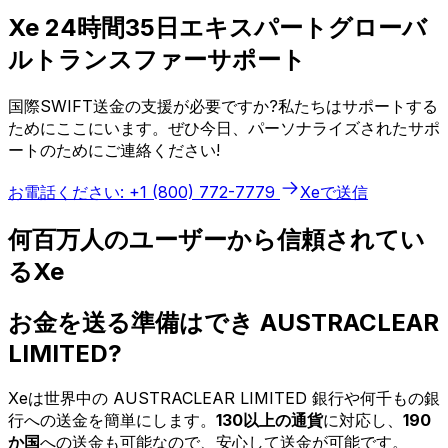
Xe 24時間35日エキスパートグローバ
ルトランスファーサポート
国際SWIFT送金の支援が必要ですか?私たちはサポートする
ためにここにいます。ぜひ今日、パーソナライズされたサポ
ートのためにご連絡ください!
お電話ください: +1 (800) 772-7779
Xeで送信
何百万人のユーザーから信頼されてい
るXe
お金を送る準備はでき AUSTRACLEAR
LIMITED?
Xeは世界中の AUSTRACLEAR LIMITED 銀行や何千もの銀
行への送金を簡単にします。
130以上の通貨
に対応し、
190
か国
への送金も可能なので、安心して送金が可能です。