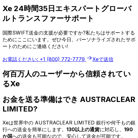
Xe 24時間35日エキスパートグローバ
ルトランスファーサポート
国際SWIFT送金の支援が必要ですか?私たちはサポートする
ためにここにいます。ぜひ今日、パーソナライズされたサポ
ートのためにご連絡ください!
お電話ください: +1 (800) 772-7779
Xeで送信
何百万人のユーザーから信頼されてい
るXe
お金を送る準備はでき AUSTRACLEAR
LIMITED?
Xeは世界中の AUSTRACLEAR LIMITED 銀行や何千もの銀
行への送金を簡単にします。
130以上の通貨
に対応し、
190
か国
への送金も可能なので、安心して送金が可能です。