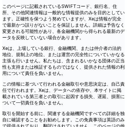
このページに記載されているSWIFTコード、銀行名、住
所、その他関連情報は一般的な情報提供のみを目的としてい
ます。正確性を保つよう努めていますが、Xeは情報が完全
で最新かつ誤りがないことを保証しません。詳細は予告なく
変更される可能性があり、各金融機関から得られる最新のデ
ータを反映していない場合があります。
Xeは、上場している銀行、金融機関、または仲介者の法的
地位、規制上の地位、または運営の完全性についていかなる
主張も行いません。私たちは、含まれるいかなる団体の正当
性も支持または検証するものではなく、提供された情報の利
用について責任を負いません。
この情報に基づいて行われる金融取引や意思決定は、自己責
任で行われます。Xeは、データへの依存や、本サイトに掲
載されている第三者との取引に起因する損失、遅延、損害に
ついて一切責任を負いません。
取引を開始する前に、関連する金融機関ですべての詳細を独
自に確認することをお勧めします。この免責事項は英語のみ
で提供されており、翻訳はされていません。このページの他