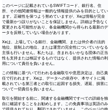
このページに記載されているSWIFTコード、銀行名、住
所、その他関連情報は一般的な情報提供のみを目的としてい
ます。正確性を保つよう努めていますが、Xeは情報が完全
で最新かつ誤りがないことを保証しません。詳細は予告なく
変更される可能性があり、各金融機関から得られる最新のデ
ータを反映していない場合があります。
Xeは、上場している銀行、金融機関、または仲介者の法的
地位、規制上の地位、または運営の完全性についていかなる
主張も行いません。私たちは、含まれるいかなる団体の正当
性も支持または検証するものではなく、提供された情報の利
用について責任を負いません。
この情報に基づいて行われる金融取引や意思決定は、自己責
任で行われます。Xeは、データへの依存や、本サイトに掲
載されている第三者との取引に起因する損失、遅延、損害に
ついて一切責任を負いません。
取引を開始する前に、関連する金融機関ですべての詳細を独
自に確認することをお勧めします。この免責事項は英語のみ
で提供されており、翻訳はされていません。このページの他