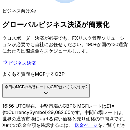
ビジネス向けXe
グローバルビジネス決済が簡素化
クロスボーダー決済が必要でも、FXリスク管理ソリューシ
ョンが必要でも当社にお任せください。190+か国の130通貨
にわたる国際送金をスケジュールします。
ビジネス決済
よくある質問をMGFするGBP
今日のMGFの為替レートのGBPはいくらですか?
16:56 UTC現在、中堅市場のGBP対MGFレートは£1=
{toCurrencySymbol}29,082.60です。中間市場レートは、
世界の通貨市場における買い価格と売り価格の中間点です。
Xeでの送金金額を確認するには、
送金ページ
をご覧くださ