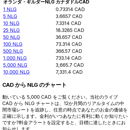
オランダ・ギルダー
NLG
カナダドル
CAD
1
NLG
0.73314
CAD
5
NLG
3.6657
CAD
10
NLG
7.3314
CAD
25
NLG
18.3285
CAD
50
NLG
36.657
CAD
100
NLG
73.314
CAD
500
NLG
366.57
CAD
1,000
NLG
733.14
CAD
5,000
NLG
3,665.7
CAD
10,000
NLG
7,331.4
CAD
CAD から NLG のチャート
動いている 5,000 CAD をご覧ください。当社のライブ
CAD から NLG チャートは、12か月間のリアルタイムの中
間市場レートを追跡し、任意の時点であなたのお金の価値を
正確に示します。金利がいつあなたに有利に動くか知りたい
ですか?料金アラートを設定すると、目標に達したときにお
知らせします。