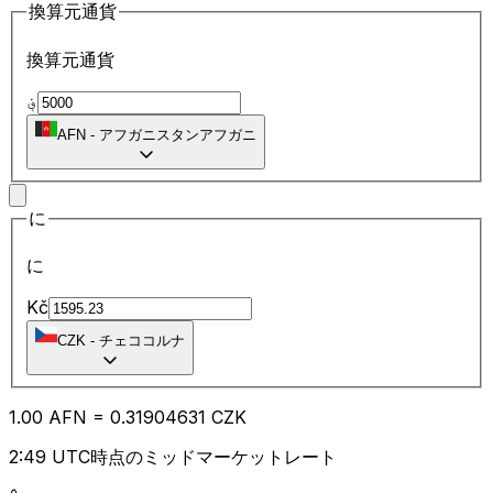
換算元通貨
換算元通貨
؋
AFN
-
アフガニスタンアフガニ
に
に
Kč
CZK
-
チェココルナ
1.00
AFN
=
0.31
904631
CZK
2:49 UTC時点のミッドマーケットレート