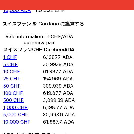
5,000
ADA
806.611
CHF
10,000
ADA
1,613.22
CHF
スイスフラン を Cardano に換算する
Rate information of CHF/ADA
currency pair
スイスフラン
CHF
Cardano
ADA
1
CHF
6.19877
ADA
5
CHF
30.9939
ADA
10
CHF
61.9877
ADA
25
CHF
154.969
ADA
50
CHF
309.939
ADA
100
CHF
619.877
ADA
500
CHF
3,099.39
ADA
1,000
CHF
6,198.77
ADA
5,000
CHF
30,993.9
ADA
10,000
CHF
61,987.7
ADA