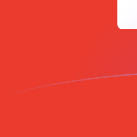
今すぐサインアップ
今日のADAからCHFの為替レート
Cardano を スイスフラン に換算する
Rate information of ADA/CHF
currency pair
スイスフラン
CHF
Cardano
ADA
1
ADA
0.161322
CHF
5
ADA
0.806611
CHF
10
ADA
1.61322
CHF
25
ADA
4.03306
CHF
50
ADA
8.06611
CHF
100
ADA
16.1322
CHF
500
ADA
80.6611
CHF
1,000
ADA
161.322
CHF