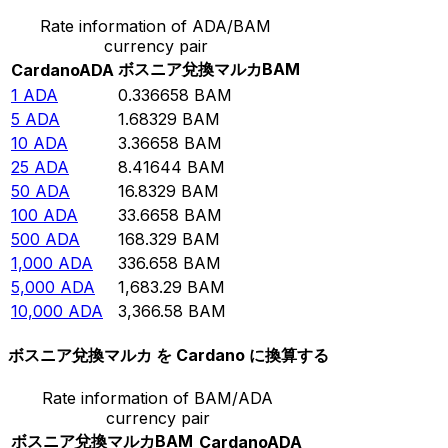
Rate information of ADA/BAM
currency pair
ボスニア兌換マルカ
BAM
Cardano
ADA
1
ADA
0.336658
BAM
5
ADA
1.68329
BAM
10
ADA
3.36658
BAM
25
ADA
8.41644
BAM
50
ADA
16.8329
BAM
100
ADA
33.6658
BAM
500
ADA
168.329
BAM
1,000
ADA
336.658
BAM
5,000
ADA
1,683.29
BAM
10,000
ADA
3,366.58
BAM
ボスニア兌換マルカ を Cardano に換算する
Rate information of BAM/ADA
currency pair
ボスニア兌換マルカ
BAM
Cardano
ADA