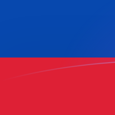
今すぐサインアップ
今日のKWDからCOPの為替レート
クウェートディナール を コロンビアペソ に換算する
Rate information of KWD/COP currency pair
クウェートディナール
KWD
コロンビアペソ
COP
1
KWD
10,290
COP
5
KWD
51,450.1
COP
10
KWD
102,900
COP
25
KWD
257,251
COP
50
KWD
514,501
COP
100
KWD
1,029,000
COP
500
KWD
5,145,010
COP
1,000
KWD
10,290,000
COP
5,000
KWD
51,450,100
COP