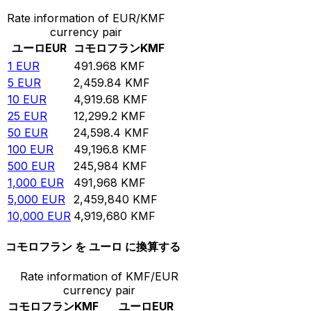
Rate information of EUR/KMF
currency pair
ユーロ
EUR
コモロフラン
KMF
1
EUR
491.968
KMF
5
EUR
2,459.84
KMF
10
EUR
4,919.68
KMF
25
EUR
12,299.2
KMF
50
EUR
24,598.4
KMF
100
EUR
49,196.8
KMF
500
EUR
245,984
KMF
1,000
EUR
491,968
KMF
5,000
EUR
2,459,840
KMF
10,000
EUR
4,919,680
KMF
コモロフラン を ユーロ に換算する
Rate information of KMF/EUR
currency pair
コモロフラン
KMF
ユーロ
EUR