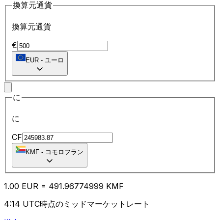
換算元通貨
換算元通貨
€
EUR
-
ユーロ
に
に
CF
KMF
-
コモロフラン
1.00
EUR
=
491.96
774999
KMF
4:14 UTC時点のミッドマーケットレート