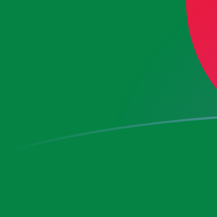
今すぐサインアップ
今日のEURからDZDの為替レート
ユーロ を アルジェリアディナール に換算する
Rate information of EUR/DZD currency
pair
ユーロ
EUR
アルジェリアディナール
DZD
1
EUR
153.246
DZD
5
EUR
766.229
DZD
10
EUR
1,532.46
DZD
25
EUR
3,831.15
DZD
50
EUR
7,662.29
DZD
100
EUR
15,324.6
DZD
500
EUR
76,622.9
DZD
1,000
EUR
153,246
DZD