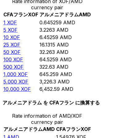
Rate information of XOF/AMD
currency pair
CFAフラン
XOF
アルメニアドラム
AMD
1
XOF
0.645259
AMD
5
XOF
3.2263
AMD
10
XOF
6.45259
AMD
25
XOF
16.1315
AMD
50
XOF
32.263
AMD
100
XOF
64.5259
AMD
500
XOF
322.63
AMD
1,000
XOF
645.259
AMD
5,000
XOF
3,226.3
AMD
10,000
XOF
6,452.59
AMD
アルメニアドラム を CFAフラン に換算する
Rate information of AMD/XOF
currency pair
アルメニアドラム
AMD
CFAフラン
XOF
1
AMD
1.54976
XOF