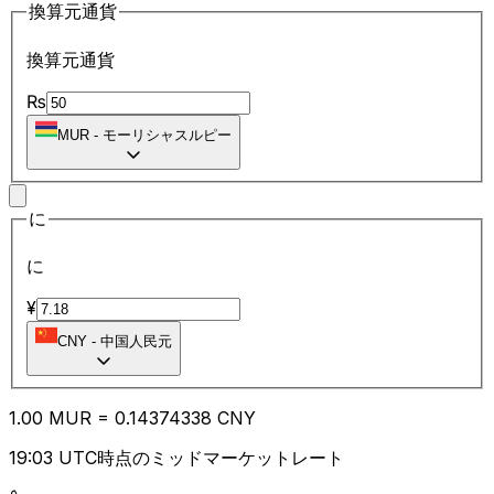
換算元通貨
換算元通貨
₨
MUR
-
モーリシャスルピー
に
に
¥
CNY
-
中国人民元
1.00
MUR
=
0.14
374338
CNY
19:03 UTC時点のミッドマーケットレート