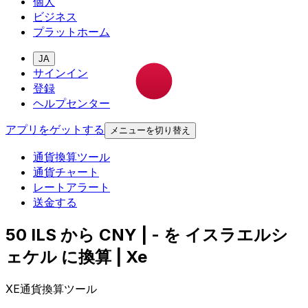
個人
ビジネス
プラットホーム
JA
サインイン
登録
ヘルプセンター
アプリをゲットする
メニューを切り替え
通貨換算ツール
通貨チャート
レートアラート
送金する
50 ILS から CNY | - を イスラエルシ
ェケル に換算 | Xe
XE通貨換算ツール