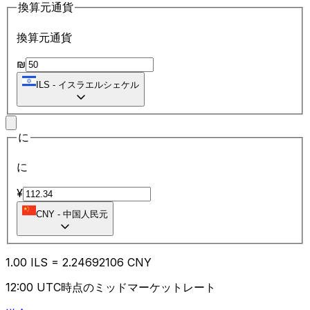
換算元通貨
換算元通貨
₪
ILS
-
イスラエルシェケル
に
に
¥
CNY
-
中国人民元
1.00
ILS
=
2.24
692106
CNY
12:00 UTC時点のミッドマーケットレート