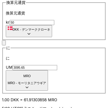
換算元通貨
換算元通貨
kr
DKK
-
デンマーククローネ
に
に
UM
MRO
MRO
-
モーリタニアウギア
1.00
DKK
=
61.91
303858
MRO