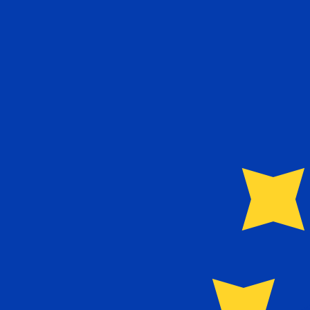
に
€
EUR
-
ユーロ
1.00
DKK
=
0.13
376536
EUR
9:02 UTC時点のミッドマーケットレート
送金
為替スペシャリストに今すぐご相談ください。
競合他社より
電話相談を予約
換算ツールには仲値レートを使用します。これは情報提供
Xeで海外に送金できることをご存知ですか?