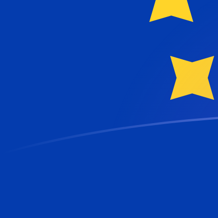
今すぐサインアップ
今日のDKKからEURの為替レート
デンマーククローネ を ユーロ に換算する
Rate information of DKK/EUR
currency pair
デンマーククローネ
DKK
ユーロ
EUR
1
DKK
0.133765
EUR
5
DKK
0.668827
EUR
10
DKK
1.33765
EUR
25
DKK
3.34413
EUR
50
DKK
6.68827
EUR
100
DKK
13.3765
EUR
500
DKK
66.8827
EUR
1,000
DKK
133.765
EUR