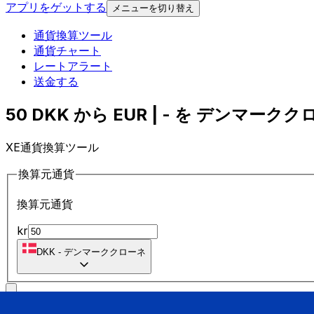
アプリをゲットする
メニューを切り替え
通貨換算ツール
通貨チャート
レートアラート
送金する
50 DKK から EUR | - を デンマークク
XE通貨換算ツール
換算元通貨
換算元通貨
kr
DKK
-
デンマーククローネ
に