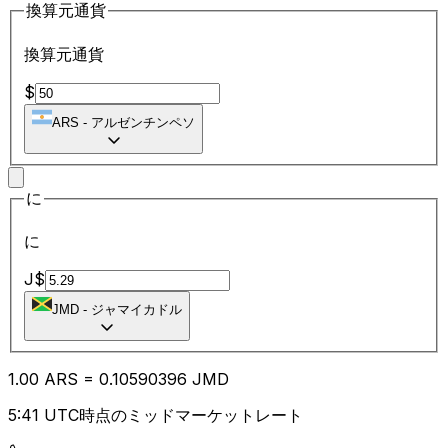
換算元通貨
換算元通貨
$
ARS
-
アルゼンチンペソ
に
に
J$
JMD
-
ジャマイカドル
1.00
ARS
=
0.10
590396
JMD
5:41 UTC時点のミッドマーケットレート