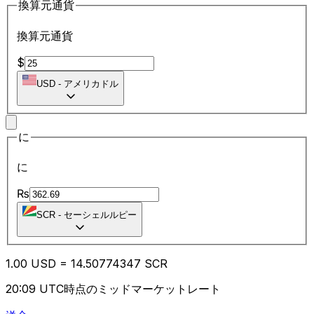
換算元通貨
換算元通貨
$
USD
-
アメリカドル
に
に
₨
SCR
-
セーシェルルピー
1.00
USD
=
14.50
774347
SCR
20:09 UTC時点のミッドマーケットレート