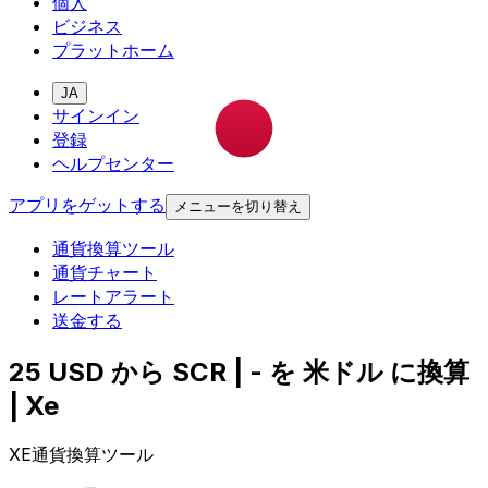
個人
ビジネス
プラットホーム
JA
サインイン
登録
ヘルプセンター
アプリをゲットする
メニューを切り替え
通貨換算ツール
通貨チャート
レートアラート
送金する
25 USD から SCR | - を 米ドル に換算
| Xe
XE通貨換算ツール