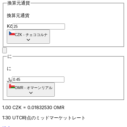
換算元通貨
換算元通貨
Kč
CZK
-
チェココルナ
に
に
﷼
OMR
-
オマーンリアル
1.00
CZK
=
0.01
832530
OMR
1:30 UTC時点のミッドマーケットレート