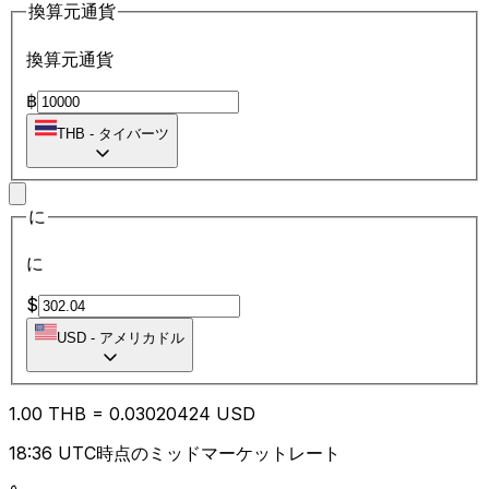
換算元通貨
換算元通貨
฿
THB
-
タイバーツ
に
に
$
USD
-
アメリカドル
1.00
THB
=
0.03
020424
USD
18:36 UTC時点のミッドマーケットレート