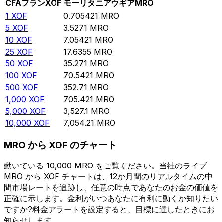
CFAフラン
XOF
モーリタニアウギア
MRO
1
XOF
0.705421
MRO
5
XOF
3.5271
MRO
10
XOF
7.05421
MRO
25
XOF
17.6355
MRO
50
XOF
35.271
MRO
100
XOF
70.5421
MRO
500
XOF
352.71
MRO
1,000
XOF
705.421
MRO
5,000
XOF
3,527.1
MRO
10,000
XOF
7,054.21
MRO
MRO から XOF のチャート
動いている 10,000 MRO をご覧ください。当社のライブ
MRO から XOF チャートは、12か月間のリアルタイムの中
間市場レートを追跡し、任意の時点であなたのお金の価値を
正確に示します。金利がいつあなたに有利に動くか知りたい
ですか?料金アラートを設定すると、目標に達したときにお
知らせします。