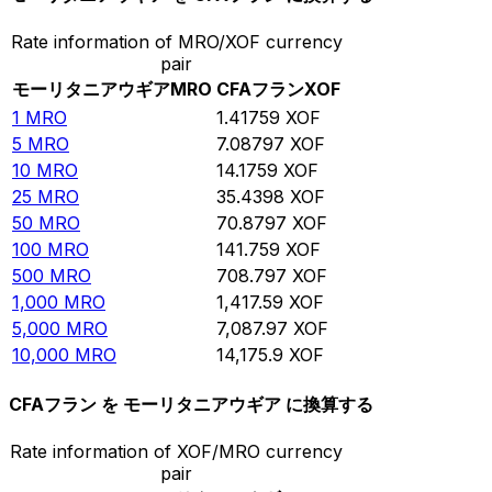
Rate information of MRO/XOF currency
pair
モーリタニアウギア
MRO
CFAフラン
XOF
1
MRO
1.41759
XOF
5
MRO
7.08797
XOF
10
MRO
14.1759
XOF
25
MRO
35.4398
XOF
50
MRO
70.8797
XOF
100
MRO
141.759
XOF
500
MRO
708.797
XOF
1,000
MRO
1,417.59
XOF
5,000
MRO
7,087.97
XOF
10,000
MRO
14,175.9
XOF
CFAフラン を モーリタニアウギア に換算する
Rate information of XOF/MRO currency
pair