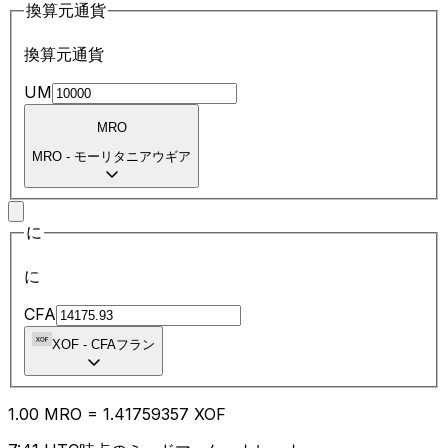
換算元通貨
換算元通貨
UM
MRO
MRO
-
モーリタニアウギア
に
に
CFA
XOF
-
CFAフラン
1.00
MRO
=
1.41
759357
XOF