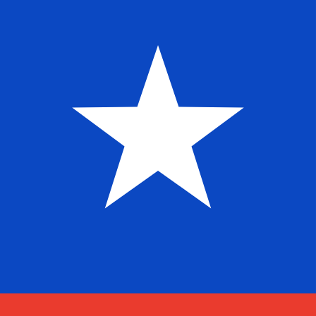
に
$
CLP
-
チリペソ
1.00
MGA
=
0.21
374334
CLP
3:55 UTC時点のミッドマーケットレート
為替スペシャリストに今すぐご相談ください。
競合他社より
電話相談を予約
換算ツールには仲値レートを使用します。これは情報提供
Xeで海外に送金できることをご存知ですか?
今すぐサインアップ