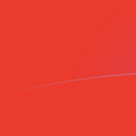
今日のMGAからCLPの為替レート
マダガスカルアリアリ を チリペソ に換算する
Rate information of MGA/CLP currency
pair
マダガスカルアリアリ
MGA
チリペソ
CLP
1
MGA
0.213743
CLP
5
MGA
1.06872
CLP
10
MGA
2.13743
CLP
25
MGA
5.34358
CLP
50
MGA
10.6872
CLP
100
MGA
21.3743
CLP
500
MGA
106.872
CLP
1,000
MGA
213.743
CLP
5,000
MGA
1,068.72
CLP