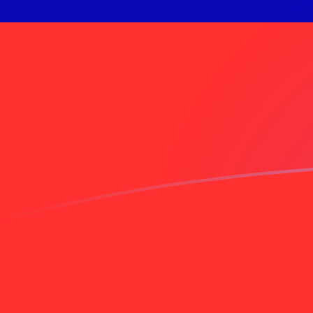
今日のJPYからTWDの為替レート
日本円 を 台湾ニュードル に換算する
Rate information of JPY/TWD
currency pair
日本円
JPY
台湾ニュードル
TWD
1
JPY
0.203762
TWD
5
JPY
1.01881
TWD
10
JPY
2.03762
TWD
25
JPY
5.09405
TWD
50
JPY
10.1881
TWD
100
JPY
20.3762
TWD
500
JPY
101.881
TWD
1,000
JPY
203.762
TWD
5,000
JPY
1,018.81
TWD