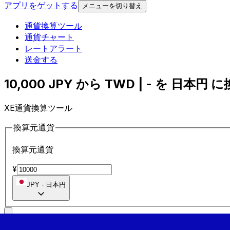
アプリをゲットする
メニューを切り替え
通貨換算ツール
通貨チャート
レートアラート
送金する
10,000 JPY から TWD | - を 日本円 に換
XE通貨換算ツール
換算元通貨
換算元通貨
¥
JPY
-
日本円
に