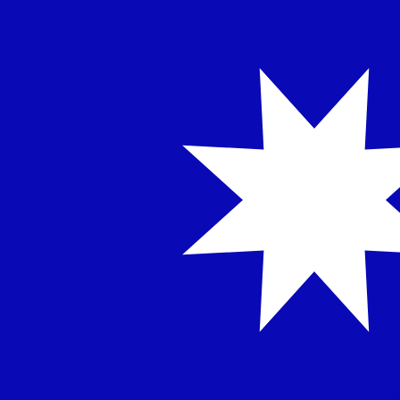
に
NT$
TWD
-
台湾ニュードル
1.00
JPY
=
0.20
376213
TWD
9:19 UTC時点のミッドマーケットレート
為替スペシャリストに今すぐご相談ください。
競合他社より
電話相談を予約
換算ツールには仲値レートを使用します。これは情報提供
Xeで海外に送金できることをご存知ですか?
今すぐサインアップ