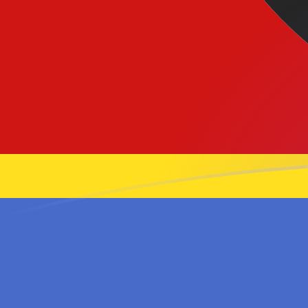
今すぐサインアップ
今日のGBPからSZLの為替レート
イギリスポンド を スワジランドリランジェニ に換算する
Rate information of GBP/SZL currency pair
イギリスポンド
GBP
スワジランドリランジェニ
SZL
1
GBP
21.777
SZL
5
GBP
108.885
SZL
10
GBP
217.77
SZL
25
GBP
544.425
SZL
50
GBP
1,088.85
SZL
100
GBP
2,177.7
SZL
500
GBP
10,888.5
SZL
1,000
GBP
21,777
SZL
5,000
GBP
108,885
SZL