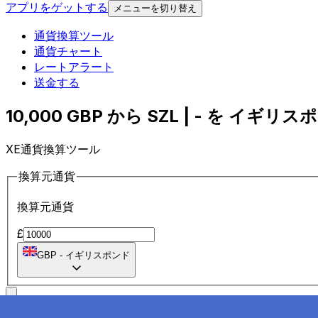
アプリをゲットする
メニューを切り替え
通貨換算ツール
通貨チャート
レートアラート
送金する
10,000 GBP から SZL | - を イギリス
XE通貨換算ツール
換算元通貨
換算元通貨
£
GBP
-
イギリスポンド
に