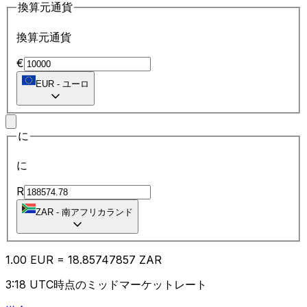
換算元通貨
換算元通貨
€
EUR
-
ユーロ
に
に
R
ZAR
-
南アフリカランド
1.00
EUR
=
18.85
747857
ZAR
3:18 UTC時点のミッドマーケットレート