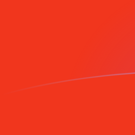
Xeで海外に送金できることをご存知ですか?
今すぐサインアップ
今日のBEFからMROの為替レート
ベルギー・フラン を モーリタニアウギア に換算する
Rate information of BEF/MRO currency pair
ベルギー・フラン
BEF
モーリタニアウギア
MRO
1
BEF
11.4547
MRO
5
BEF
57.2735
MRO
10
BEF
114.547
MRO
25
BEF
286.368
MRO
50
BEF
572.735
MRO
100
BEF
1,145.47
MRO
500
BEF
5,727.35
MRO