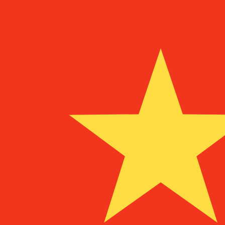
に
に
UM
MRO
MRO
-
モーリタニアウギア
1.00
BEF
=
11.45
470100
MRO
20:50 UTC時点のミッドマーケットレート
為替スペシャリストに今すぐご相談ください。
競合他社より
電話相談を予約
換算ツールには仲値レートを使用します。これは情報提供