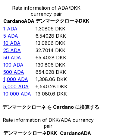
Rate information of ADA/DKK
currency pair
デンマーククローネ
DKK
Cardano
ADA
1
ADA
1.30806
DKK
5
ADA
6.54028
DKK
10
ADA
13.0806
DKK
25
ADA
32.7014
DKK
50
ADA
65.4028
DKK
100
ADA
130.806
DKK
500
ADA
654.028
DKK
1,000
ADA
1,308.06
DKK
5,000
ADA
6,540.28
DKK
10,000
ADA
13,080.6
DKK
デンマーククローネ を Cardano に換算する
Rate information of DKK/ADA currency
pair
デンマーククローネ
DKK
Cardano
ADA