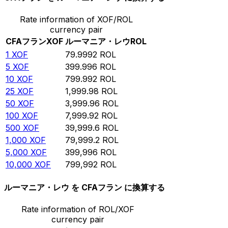
Rate information of XOF/ROL
currency pair
CFAフラン
XOF
ルーマニア・レウ
ROL
1
XOF
79.9992
ROL
5
XOF
399.996
ROL
10
XOF
799.992
ROL
25
XOF
1,999.98
ROL
50
XOF
3,999.96
ROL
100
XOF
7,999.92
ROL
500
XOF
39,999.6
ROL
1,000
XOF
79,999.2
ROL
5,000
XOF
399,996
ROL
10,000
XOF
799,992
ROL
ルーマニア・レウ を CFAフラン に換算する
Rate information of ROL/XOF
currency pair