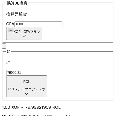
換算元通貨
換算元通貨
CFA
XOF
-
CFAフラン
に
に
ROL
ROL
-
ルーマニア・レウ
1.00
XOF
=
79.99
921909
ROL