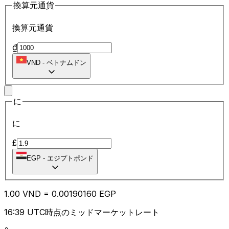
換算元通貨
換算元通貨
₫
VND
-
ベトナムドン
に
に
£
EGP
-
エジプトポンド
1.00
VND
=
0.00
190160
EGP
16:39 UTC時点のミッドマーケットレート