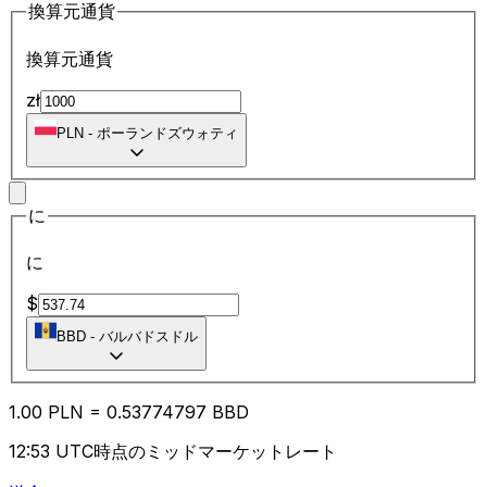
換算元通貨
換算元通貨
zł
PLN
-
ポーランドズウォティ
に
に
$
BBD
-
バルバドスドル
1.00
PLN
=
0.53
774797
BBD
12:53 UTC時点のミッドマーケットレート