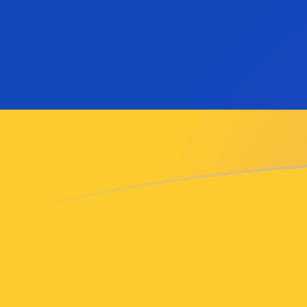
今すぐサインアップ
今日のMGFからAMDの為替レート
マダガスカル・フラン を アルメニアドラム に換算する
Rate information of MGF/AMD currency pair
マダガスカル・フラン
MGF
アルメニアドラム
AMD
1
MGF
0.016987
AMD
5
MGF
0.0849352
AMD
10
MGF
0.16987
AMD
25
MGF
0.424676
AMD
50
MGF
0.849352
AMD
100
MGF
1.6987
AMD
500
MGF
8.49352
AMD
1,000
MGF
16.987
AMD