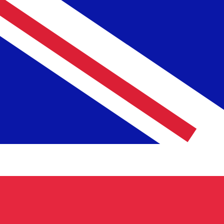
に
£
GBP
-
イギリスポンド
1.00
HUF
=
0.00
236113
GBP
12:12 UTC時点のミッドマーケットレート
送金
為替スペシャリストに今すぐご相談ください。
競合他社より
電話相談を予約
換算ツールには仲値レートを使用します。これは情報提供
Xeで海外に送金できることをご存知ですか?