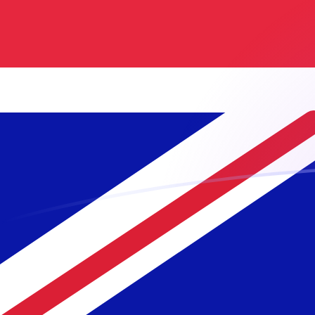
今すぐサインアップ
今日のHUFからGBPの為替レート
ハンガリーフォリント を イギリスポンド に換算する
Rate information of HUF/GBP currency pair
ハンガリーフォリント
HUF
イギリスポンド
GBP
1
HUF
0.00236114
GBP
5
HUF
0.0118057
GBP
10
HUF
0.0236114
GBP
25
HUF
0.0590285
GBP
50
HUF
0.118057
GBP
100
HUF
0.236114
GBP
500
HUF
1.18057
GBP
1,000
HUF
2.36114
GBP
5,000
HUF
11.8057
GBP