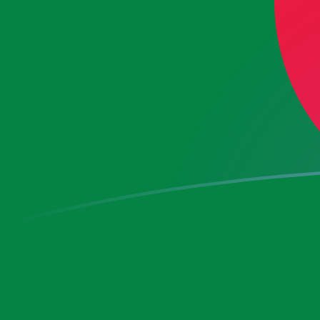
今すぐサインアップ
今日のEURからDZDの為替レート
ユーロ を アルジェリアディナール に換算する
Rate information of EUR/DZD currency
pair
ユーロ
EUR
アルジェリアディナール
DZD
1
EUR
153.218
DZD
5
EUR
766.092
DZD
10
EUR
1,532.18
DZD
25
EUR
3,830.46
DZD
50
EUR
7,660.92
DZD
100
EUR
15,321.8
DZD
500
EUR
76,609.2
DZD
1,000
EUR
153,218
DZD