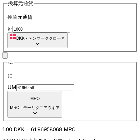
換算元通貨
換算元通貨
kr
DKK
-
デンマーククローネ
に
に
UM
MRO
MRO
-
モーリタニアウギア
1.00
DKK
=
61.96
958068
MRO