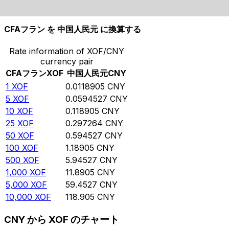
10,000
CNY
841,004
XOF
CFAフラン を 中国人民元 に換算する
Rate information of XOF/CNY
currency pair
CFAフラン
XOF
中国人民元
CNY
1
XOF
0.0118905
CNY
5
XOF
0.0594527
CNY
10
XOF
0.118905
CNY
25
XOF
0.297264
CNY
50
XOF
0.594527
CNY
100
XOF
1.18905
CNY
500
XOF
5.94527
CNY
1,000
XOF
11.8905
CNY
5,000
XOF
59.4527
CNY
10,000
XOF
118.905
CNY
CNY から XOF のチャート