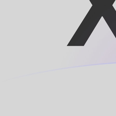
今日のCNYからXOFの為替レート
中国人民元 を CFAフラン に換算する
Rate information of CNY/XOF
currency pair
中国人民元
CNY
CFAフラン
XOF
1
CNY
84.1004
XOF
5
CNY
420.502
XOF
10
CNY
841.004
XOF
25
CNY
2,102.51
XOF
50
CNY
4,205.02
XOF
100
CNY
8,410.04
XOF
500
CNY
42,050.2
XOF
1,000
CNY
84,100.4
XOF
5,000
CNY
420,502
XOF