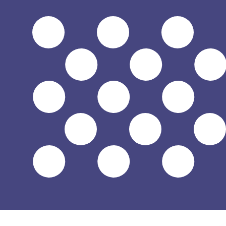
に
$
USD
-
アメリカドル
1.00
BND
=
0.78
154727
USD
18:26 UTC時点のミッドマーケットレート
為替スペシャリストに今すぐご相談ください。
競合他社より
電話相談を予約
換算ツールには仲値レートを使用します。これは情報提供
Xeで海外に送金できることをご存知ですか?
今すぐサインアップ