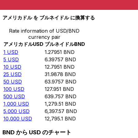
10,000
BND
7,815.47
USD
アメリカドル を ブルネイドル に換算する
Rate information of USD/BND
currency pair
アメリカドル
USD
ブルネイドル
BND
1
USD
1.27951
BND
5
USD
6.39757
BND
10
USD
12.7951
BND
25
USD
31.9878
BND
50
USD
63.9757
BND
100
USD
127.951
BND
500
USD
639.757
BND
1,000
USD
1,279.51
BND
5,000
USD
6,397.57
BND
10,000
USD
12,795.1
BND
BND から USD のチャート