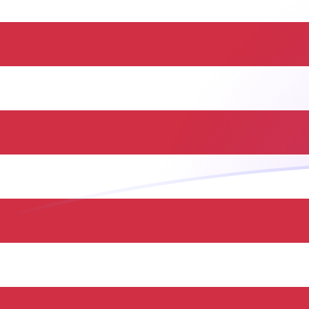
今日のBNDからUSDの為替レート
ブルネイドル を アメリカドル に換算する
Rate information of BND/USD
currency pair
ブルネイドル
BND
アメリカドル
USD
1
BND
0.781547
USD
5
BND
3.90774
USD
10
BND
7.81547
USD
25
BND
19.5387
USD
50
BND
39.0774
USD
100
BND
78.1547
USD
500
BND
390.774
USD
1,000
BND
781.547
USD
5,000
BND
3,907.74
USD