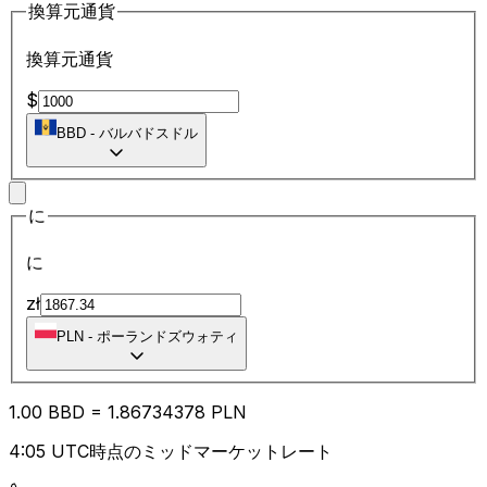
換算元通貨
換算元通貨
$
BBD
-
バルバドスドル
に
に
zł
PLN
-
ポーランドズウォティ
1.00
BBD
=
1.86
734378
PLN
4:05 UTC時点のミッドマーケットレート