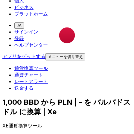
個人
ビジネス
プラットホーム
JA
サインイン
登録
ヘルプセンター
アプリをゲットする
メニューを切り替え
通貨換算ツール
通貨チャート
レートアラート
送金する
1,000 BBD から PLN | - を バルバドス
ドル に換算 | Xe
XE通貨換算ツール