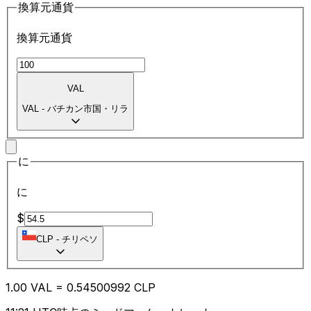
換算元通貨
換算元通貨
VAL
VAL
-
バチカン市国・リラ
に
に
$
CLP
-
チリペソ
1.00
VAL
=
0.54
500992
CLP