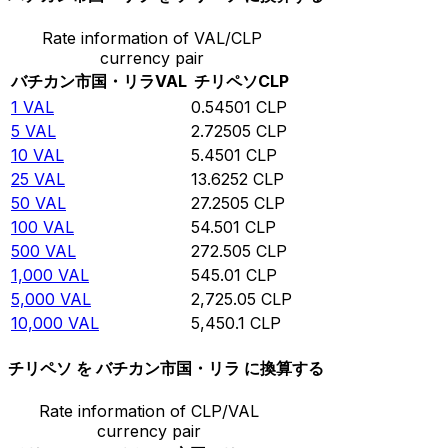
Rate information of VAL/CLP
currency pair
バチカン市国・リラ
VAL
チリペソ
CLP
1
VAL
0.54501
CLP
5
VAL
2.72505
CLP
10
VAL
5.4501
CLP
25
VAL
13.6252
CLP
50
VAL
27.2505
CLP
100
VAL
54.501
CLP
500
VAL
272.505
CLP
1,000
VAL
545.01
CLP
5,000
VAL
2,725.05
CLP
10,000
VAL
5,450.1
CLP
チリペソ を バチカン市国・リラ に換算する
Rate information of CLP/VAL
currency pair