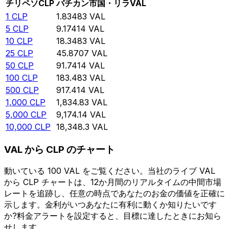
チリペソ
CLP
バチカン市国・リラ
VAL
1
CLP
1.83483
VAL
5
CLP
9.17414
VAL
10
CLP
18.3483
VAL
25
CLP
45.8707
VAL
50
CLP
91.7414
VAL
100
CLP
183.483
VAL
500
CLP
917.414
VAL
1,000
CLP
1,834.83
VAL
5,000
CLP
9,174.14
VAL
10,000
CLP
18,348.3
VAL
VAL から CLP のチャート
動いている 100 VAL をご覧ください。当社のライブ VAL
から CLP チャートは、12か月間のリアルタイムの中間市場
レートを追跡し、任意の時点であなたのお金の価値を正確に
示します。金利がいつあなたに有利に動くか知りたいです
か?料金アラートを設定すると、目標に達したときにお知ら
せします。