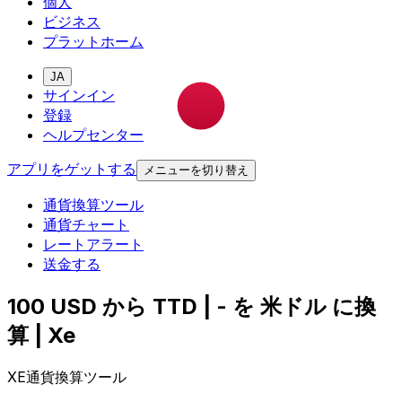
個人
ビジネス
プラットホーム
JA
サインイン
登録
ヘルプセンター
アプリをゲットする
メニューを切り替え
通貨換算ツール
通貨チャート
レートアラート
送金する
100 USD から TTD | - を 米ドル に換
算 | Xe
XE通貨換算ツール