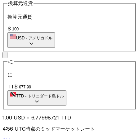
換算元通貨
換算元通貨
$
USD
-
アメリカドル
に
に
TT$
TTD
-
トリニダード島ドル
1.00
USD
=
6.77
998721
TTD
4:56 UTC時点のミッドマーケットレート