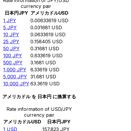
Rate information of JPY/USD
currency pair
日本円
JPY
アメリカドル
USD
1
JPY
0.00633619
USD
5
JPY
0.031681
USD
10
JPY
0.0633619
USD
25
JPY
0.158405
USD
50
JPY
0.31681
USD
100
JPY
0.633619
USD
500
JPY
3.1681
USD
1,000
JPY
6.33619
USD
5,000
JPY
31.681
USD
10,000
JPY
63.3619
USD
アメリカドル を 日本円 に換算する
Rate information of USD/JPY
currency pair
アメリカドル
USD
日本円
JPY
1
USD
157.823
JPY