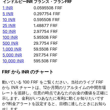
インドルピー
INR
フランス・フラン
FRF
1
INR
0.0595508
FRF
5
INR
0.297754
FRF
10
INR
0.595508
FRF
25
INR
1.48877
FRF
50
INR
2.97754
FRF
100
INR
5.95508
FRF
500
INR
29.7754
FRF
1,000
INR
59.5508
FRF
5,000
INR
297.754
FRF
10,000
INR
595.508
FRF
FRF から INR のチャート
動いている 100 FRF をご覧ください。当社のライブ FRF
から INR チャートは、12か月間のリアルタイムの中間市場
レートを追跡し、任意の時点であなたのお金の価値を正確に
示します。金利がいつあなたに有利に動くか知りたいです
か?料金アラートを設定すると、目標に達したときにお知ら
せします。