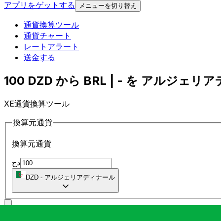
アプリをゲットする
メニューを切り替え
通貨換算ツール
通貨チャート
レートアラート
送金する
100 DZD から BRL | - を アルジェリ
XE通貨換算ツール
換算元通貨
換算元通貨
دج
DZD
-
アルジェリアディナール
に