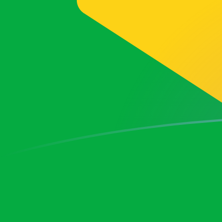
今日のDZDからBRLの為替レート
アルジェリアディナール を ブラジルレアル に換算する
Rate information of DZD/BRL currency pair
アルジェリアディナール
DZD
ブラジルレアル
BRL
1
DZD
0.0385145
BRL
5
DZD
0.192573
BRL
10
DZD
0.385145
BRL
25
DZD
0.962863
BRL
50
DZD
1.92573
BRL
100
DZD
3.85145
BRL
500
DZD
19.2573
BRL
1,000
DZD
38.5145
BRL
5,000
DZD
192.573
BRL
10,000
DZD
385.145
BRL