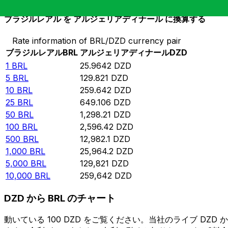
ブラジルレアル を アルジェリアディナール に換算する
Rate information of BRL/DZD currency pair
ブラジルレアル
BRL
アルジェリアディナール
DZD
1
BRL
25.9642
DZD
5
BRL
129.821
DZD
10
BRL
259.642
DZD
25
BRL
649.106
DZD
50
BRL
1,298.21
DZD
100
BRL
2,596.42
DZD
500
BRL
12,982.1
DZD
1,000
BRL
25,964.2
DZD
5,000
BRL
129,821
DZD
10,000
BRL
259,642
DZD
DZD から BRL のチャート
動いている 100 DZD をご覧ください。当社のライブ D