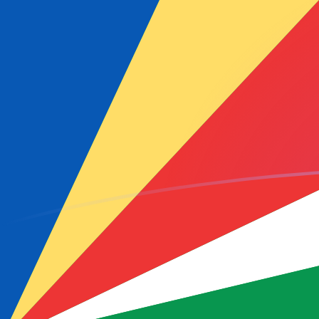
今すぐサインアップ
今日のAUDからSCRの為替レート
オーストラリアドル を セーシェルルピー に換算する
Rate information of AUD/SCR currency pair
オーストラリアドル
AUD
セーシェルルピー
SCR
1
AUD
10.1749
SCR
5
AUD
50.8744
SCR
10
AUD
101.749
SCR
25
AUD
254.372
SCR
50
AUD
508.744
SCR
100
AUD
1,017.49
SCR
500
AUD
5,087.44
SCR
1,000
AUD
10,174.9
SCR
5,000
AUD
50,874.4
SCR